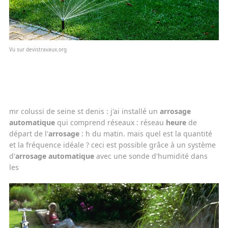
Vu sur devistravaux.org
mr colussi de seine st denis : j'ai installé un
arrosage
automatique
qui comprend réseaux : réseau
heure
de
départ de l'
arrosage
: h du matin. mais quel est la quantité
et la fréquence idéale ? ceci est possible grâce à un système
d'
arrosage automatique
avec une sonde d'humidité dans
les