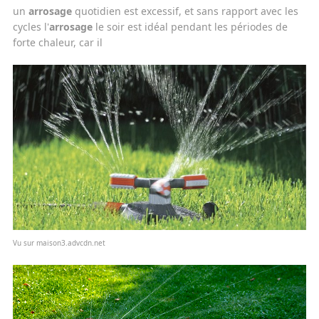
un
arrosage
quotidien est excessif, et sans rapport avec les
cycles l'
arrosage
le soir est idéal pendant les périodes de
forte chaleur, car il
Vu sur maison3.advcdn.net