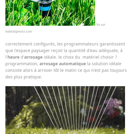
Vu sur
habitatpresto.com
correctement configurés, les programmateurs garantissent
que l'espace paysager reçoit la quantité d'eau adéquate, à
l'
heure
d'
arrosage
idéale. le choix du matériel choisir ?
programmation,
arrosage automatique
la solution idéale
consiste alors à arroser tôt le matin ce qui n'est pas toujours
des plus pratique.