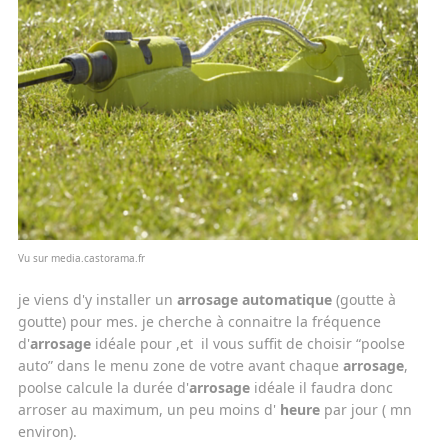
Vu sur media.castorama.fr
je viens d'y installer un
arrosage automatique
(goutte à
goutte) pour mes. je cherche à connaitre la fréquence
d'
arrosage
idéale pour ,et il vous suffit de choisir “poolse
auto” dans le menu zone de votre avant chaque
arrosage
,
poolse calcule la durée d'
arrosage
idéale il faudra donc
arroser au maximum, un peu moins d'
heure
par jour ( mn
environ).