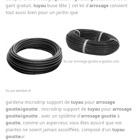
gant gratuit.
tuyau
buse tête | cet kit d'
arrosage
convient
tout aussi bien pour un jardin que
Vu sur arrosage-goutte-a-goutte.com
Vu sur weldom.fr
gardena microdrip support de
tuyau
pour
arrosage
goutte
à
goutte
. microdrip support de
tuyau
pour
arrosage
goutte
à
goutte
. avec un système d'
arrosage
goutte
à
goutte
, comme un asperceur, vous êtes assuré que vos
plantes ne soient jamais assoiffées. composé d'un
tuyau
goutte
ur