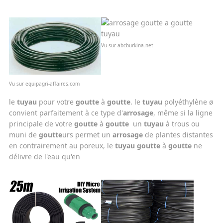
Vu sur abcburkina.net
Vu sur equipagri-affaires.com
le
tuyau
pour votre
goutte
à
goutte
. le
tuyau
polyéthylène ø
convient parfaitement à ce type d'
arrosage
, même si la ligne
principale de votre
goutte
à
goutte
un
tuyau
à trous ou
muni de
goutte
urs permet un
arrosage
de plantes distantes
en contrairement au poreux, le
tuyau
goutte
à
goutte
ne
délivre de l'eau qu'en