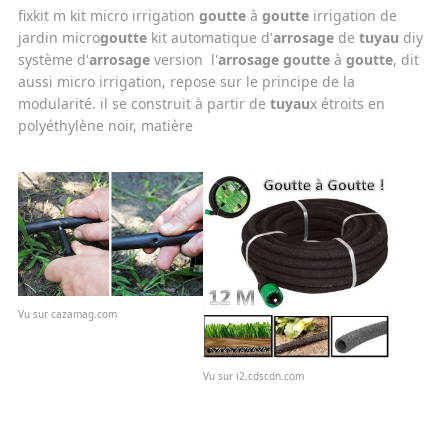
fixkit m kit micro irrigation
goutte
à
goutte
irrigation de
jardin micro
goutte
kit automatique d'
arrosage
de
tuyau
diy
système d'
arrosage
version l'
arrosage
goutte
à
goutte
, dit
aussi micro irrigation, repose sur le principe de la
modularité. il se construit à partir de
tuyau
x étroits en
polyéthylène noir, matière
Vu sur cazamag.com
Vu sur i2.cdscdn.com