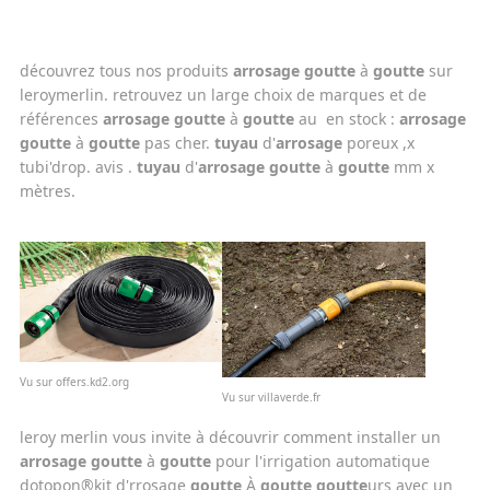
découvrez tous nos produits
arrosage
goutte
à
goutte
sur
leroymerlin. retrouvez un large choix de marques et de
références
arrosage
goutte
à
goutte
au en stock :
arrosage
goutte
à
goutte
pas cher.
tuyau
d'
arrosage
poreux ,x
tubi'drop. avis .
tuyau
d'
arrosage
goutte
à
goutte
mm x
mètres.
Vu sur offers.kd2.org
Vu sur villaverde.fr
leroy merlin vous invite à découvrir comment installer un
arrosage
goutte
à
goutte
pour l'irrigation automatique
dotopon®kit d'rrosage
goutte
À
goutte
goutte
urs avec un